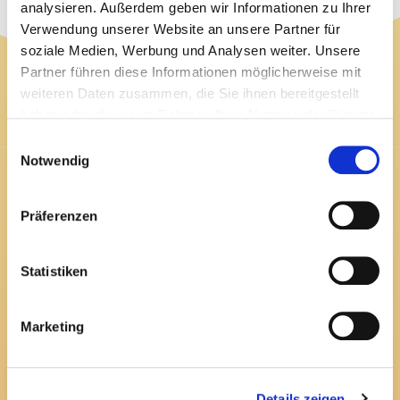
analysieren. Außerdem geben wir Informationen zu Ihrer
Verwendung unserer Website an unsere Partner für
soziale Medien, Werbung und Analysen weiter. Unsere
Finde mich hier
Partner führen diese Informationen möglicherweise mit
weiteren Daten zusammen, die Sie ihnen bereitgestellt
haben oder die sie im Rahmen Ihrer Nutzung der Dienste
gesammelt haben.
Einwilligungsauswahl
Notwendig
Kontakt
Präferenzen
Herzog-Georg-Straße 36,
36448 Bad Liebenstein
Statistiken
+49 (0) 1577 158 13 18
Marketing
info@lebensfreude-purr.de
Seiten Links
Details zeigen