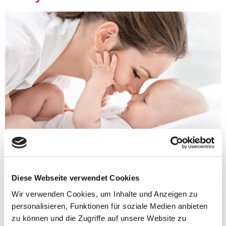
Wenn ein neues Leben entsteht, beginnt auch in dir ein
neues Kapitel. Dein Körper verwandelt sich in ein
Zuhause, eine Werkstatt und ein Wunder zugleich. Und
mittendrin arbeiten Billionen von Zellen wie winzige
Diese Webseite verwendet Cookies
Baumeister – sie formen, nähren, schützen. Damit sie
Wir verwenden Cookies, um Inhalte und Anzeigen zu
das bestmöglich tun können, brauchen sie klare Signale
personalisieren, Funktionen für soziale Medien anbieten
und die richtigen Bausteine. Einer davon […]
zu können und die Zugriffe auf unsere Website zu