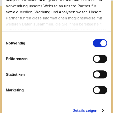
Verwendung unserer Website an unsere Partner für
soziale Medien, Werbung und Analysen weiter. Unsere
Finde mich hier
Partner führen diese Informationen möglicherweise mit
weiteren Daten zusammen, die Sie ihnen bereitgestellt
haben oder die sie im Rahmen Ihrer Nutzung der Dienste
gesammelt haben.
Einwilligungsauswahl
Notwendig
Kontakt
Präferenzen
Herzog-Georg-Straße 36,
36448 Bad Liebenstein
Statistiken
+49 (0) 1577 158 13 18
Marketing
info@lebensfreude-purr.de
Seiten Links
Details zeigen