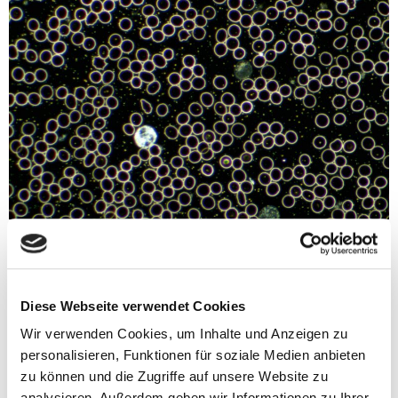
Hui, Mirkoskope! Hui, Blut! Ich bin ein echter Fan.
Hättest Du mir vor 10 Jahren gesagt, dass ich mal mit
Mikroskopen und Blut arbeiten würde, ich hätte Dir nicht
geglaubt. Heute fasziniert es mich total – nicht zu letzt
Diese Webseite verwendet Cookies
deswegen, weil es unmissverständliche Hinweise auf
Wir verwenden Cookies, um Inhalte und Anzeigen zu
Deine Energieräuber gibt. Denn eines steht fest: Blut
personalisieren, Funktionen für soziale Medien anbieten
lügt nicht! […]
zu können und die Zugriffe auf unsere Website zu
analysieren. Außerdem geben wir Informationen zu Ihrer